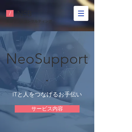
​NSB
/
業務ソフトコ
ンサルティング
NeoSupport
.
ITと人をつなげるお手伝い
サービス内容